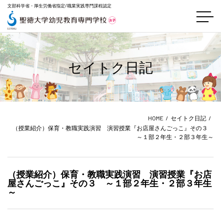
文部科学省・厚生労働省指定/職業実践専門課程認定
セイトク日記
HOME
セイトク日記
（授業紹介）保育・教職実践演習 演習授業『お店屋さんごっこ』その３
～１部２年生・２部３年生～
（授業紹介）保育・教職実践演習 演習授業『お店
屋さんごっこ』その３ ～１部２年生・２部３年生
～